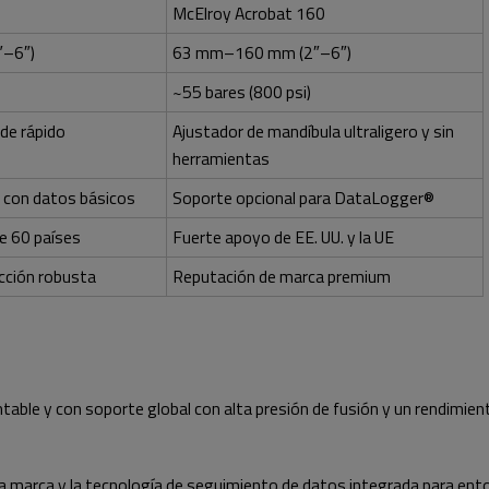
McElroy Acrobat 160
–6″)
63 mm–160 mm (2″–6″)
~55 bares (800 psi)
de rápido
Ajustador de mandíbula ultraligero y sin
herramientas
 con datos básicos
Soporte opcional para DataLogger®
e 60 países
Fuerte apoyo de EE. UU. y la UE
ucción robusta
Reputación de marca premium
entable y con soporte global con alta presión de fusión y un rendimie
la marca y la tecnología de seguimiento de datos integrada para ento