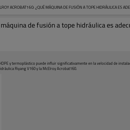
ELROY ACROBAT160: ¿QUÉ MÁQUINA DE FUSIÓN A TOPE HIDRÁULICA ES AD
máquina de fusión a tope hidráulica es ade
PE y termoplástico puede influir significativamente en la velocidad de instalaci
dráulica Riyang V160 y la McElroy Acrobat160.