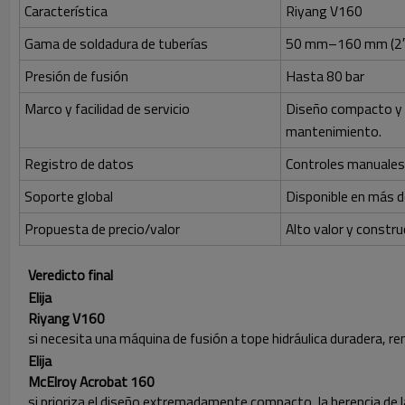
Característica
Riyang V160
Gama de soldadura de tuberías
50 mm–160 mm (2″
Presión de fusión
Hasta 80 bar
Marco y facilidad de servicio
Diseño compacto y 
mantenimiento.
Registro de datos
Controles manuales
Soporte global
Disponible en más d
Propuesta de precio/valor
Alto valor y constr
Veredicto final
Elija
Riyang V160
si necesita una máquina de fusión a tope hidráulica duradera, r
Elija
McElroy Acrobat 160
si prioriza el diseño extremadamente compacto, la herencia de 