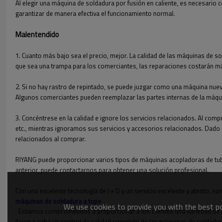
Al elegir una máquina de soldadura por fusión en caliente, es necesario
garantizar de manera efectiva el funcionamiento normal.
Malentendido
1. Cuanto más bajo sea el precio, mejor. La calidad de las máquinas de s
que sea una trampa para los comerciantes, las reparaciones costarán m
2. Si no hay rastro de repintado, se puede juzgar como una máquina nue
Algunos comerciantes pueden reemplazar las partes internas de la máqui
3. Concéntrese en la calidad e ignore los servicios relacionados. Al com
etc., mientras ignoramos sus servicios y accesorios relacionados. Dado 
relacionados al comprar.
RIYANG puede proporcionar varios tipos de máquinas acopladoras de tube
anterior, puede contactarnos para obtener una solución profesional.
Con una excelente tecnología de I + D y un servicio excelente y atento, n
máquinas de soldadura a tope
We use cookies to provide you with the best pos
. Estamos comprometidos a proporcionar a los clientes una variedad de e
llevar a cabo un control de calidad completo de las máquinas de soldadur