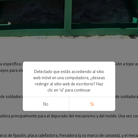
ncia específica de la operación. Necesitamos elegir la máquina de fusión a tope
ejos para elegir una máquina de fusión a tope.
Detectado que estás accediendo al sitio
web móvil en una computadora, ¿deseas
redirigir al sitio web de escritorio? Haz
clic en 'sí' para continuar
de soldadura por fusión en caliente para teléfono móvil, máquina de soldadura 
No
Si
tiliza principalmente para el depurado del mecanismo y del molde. Una vez co
rco de fijación, placa calefactora, fresadora (y su marco de canasta), y el m