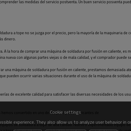
 comprender las medidas del servicio postventa. Un buen servicio posventa pue
oldadura a tope no se juzga por el precio, pero la mayoría de la maquinaria de
ás dinero.
va. A la hora de comprar una máquina de soldadura por fusión en caliente, e
na nueva con algunas partes viejas o de mala calidad, y el comprador puede se
prar una máquina de soldadura por fusión en caliente, prestamos demasiada atenc
que pueden ocurrir varias situaciones durante el uso de la máquina de soldadu
rías de excelente calidad para satisfacer las diversas necesidades de los usu
Cookie settings
os hemos convertido en uno de los principales fabricantes de
sible experience. They also allow us to analyze user behavior in 
quipos de soldadura a tope de alta calidad. Nuestro experimentado equipo de f
a a tope. Al mismo tiempo, también podemos proporcionar un servicio de ventani