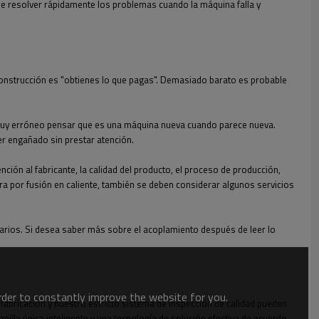
de resolver rápidamente los problemas cuando la máquina falla y
 construcción es "obtienes lo que pagas". Demasiado barato es probable
s muy erróneo pensar que es una máquina nueva cuando parece nueva.
r engañado sin prestar atención.
ión al fabricante, la calidad del producto, el proceso de producción,
ra por fusión en caliente, también se deben considerar algunos servicios
arios. Si desea saber más sobre el acoplamiento después de leer lo
order to constantly improve the website for you.
abricación y nuestro estricto sistema de inspección de calidad pueden
lla única inteligente y una tecnología de solución efectiva de acuerdo