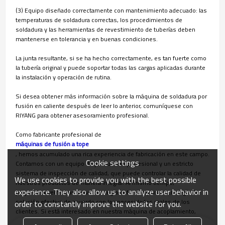
(3) Equipo diseñado correctamente con mantenimiento adecuado: las
temperaturas de soldadura correctas, los procedimientos de
soldadura y las herramientas de revestimiento de tuberías deben
mantenerse en tolerancia y en buenas condiciones.
La junta resultante, si se ha hecho correctamente, es tan fuerte como
la tubería original y puede soportar todas las cargas aplicadas durante
la instalación y operación de rutina.
Si desea obtener más información sobre la máquina de soldadura por
fusión en caliente después de leer lo anterior, comuníquese con
RIYANG para obtener asesoramiento profesional.
Como fabricante profesional de
máquinas de fusión a tope
, hemos acumulado una rica experiencia de fabricación en este campo.
Cookie settings
Contamos con un equipo de producción profesional y un estricto
sistema de inspección de calidad, que puede controlar la calidad de
We use cookies to provide you with the best possible
nuestros productos de manera integral. Al mismo tiempo,
experience. They also allow us to analyze user behavior in
proporcionaremos un servicio integral reflexivo y una tecnología de
solución efectiva de acuerdo con las necesidades reales de los
order to constantly improve the website for you.
clientes. Si está interesado en nuestra máquina de acoplamiento,
contáctenos de inmediato.