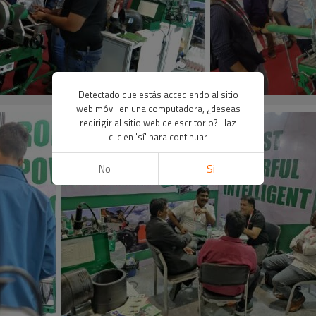
Detectado que estás accediendo al sitio
web móvil en una computadora, ¿deseas
redirigir al sitio web de escritorio? Haz
clic en 'sí' para continuar
No
Si