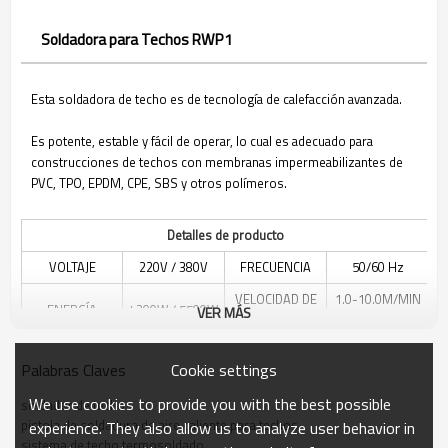
Soldadora para Techos RWP1
Esta soldadora de techo es de tecnología de calefacción avanzada.
Es potente, estable y fácil de operar, lo cual es adecuado para
construcciones de techos con membranas impermeabilizantes de
PVC, TPO, EPDM, CPE, SBS y otros polímeros.
Detalles de producto
VOLTAJE
220V / 380V
FRECUENCIA
50/60 Hz
VELOCIDAD DE
1.0-10.0M/MIN
ENERGÍA
4200W / 5500W
VER MÁS
SOLDADURA
AJUSTABLE
TEMPERATURA
200N, SE PUEDE
20℃ - 620℃
PRESIÓN DE
Cookie settings
Palabras Claves
DE
AÑADIR
AJUSTABLE
SOLDADURA
CALENTAMIENTO
PESADOR
We use cookies to provide you with the best possible
soldador de techo
pistola de soldadura de aire caliente para techos
experience. They also allow us to analyze user behavior in
40MM
sistema de techo termosoldado