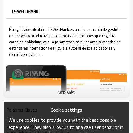
PEWELDBANK
El registrador de datos PEWeldBank es una herramienta de gestión
de riesgos y productividad con todas las funciones que registra
datos de soldadura, calcula parámetros para una amplia variedad de
estándares internacionales*, guía el tutorial de los soldadores y
evalúa la soldadura.
VER MÁS
Cookie settings
Palabras Claves
We use cookies to provide you with the best possible
registrador de datos
registrador de datos de temperatura
experience. They also allow us to analyze user behavior in
termómetro registrador de datos