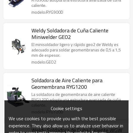
caliente.
modelo:RYG900D
Weldy Soldadora de Cuña Caliente
Miniwelder GEO2
El minisoldador ligero y rápido geo2 de Weldy es
adecuado para soldar geomembranas de 0,5 a 1,5
mm de espesor.
modelo:GEO2
Soldadora de Aire Caliente para
Geomembrana RYG1200
La soldadora de geomembrana de aire caliente
RYG1200 adopta una estructura avanzada de cuña
caliente.
Cookie settings
modelo:RYG1200
We use cookies to provide you with the best possible
experience. They also allow us to analyze user behavior in
Weldy Soldadora de Cuña Caliente WGW
order to constantly improve the website for you.