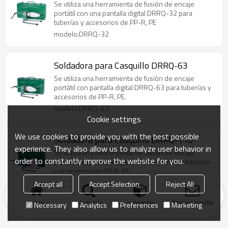
Se utiliza una herramienta de fusión de encaje
portátil con una pantalla digital DRRQ-32 para
tuberías y accesorios de PP-R, PE
modelo:DRRQ-32
Soldadora para Casquillo DRRQ-63
Se utiliza una herramienta de fusión de encaje
portátil con pantalla digital DRRQ-63 para tuberías y
accesorios de PP-R, PE.
modelo:DRRQ-63
Cookie settings
We use cookies to provide you with the best possible
Soldadora para Casquillo DRRQ-110
experience. They also allow us to analyze user behavior in
Se utiliza una herramienta de fusión de encaje
order to constantly improve the website for you.
portátil con pantalla digital DRRQ-110 para tuberías
y accesorios de PP-R, PE.
modelo:DRRQ-110
Accept all
Accept Selection
Reject All
Inicio
búsqueda
categoría
Enviar consulta
Necessary
Analytics
Preferences
Marketing