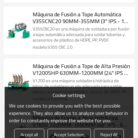
Máquina de Fusión a Tope Automática
V355CNC20 90MM-355MM (3" IPS - 14"
IPS)
V355CNC20 es una máquina de soldadura por fusión
a tope automática adecuada para soldar tuberías y
accesorios de plástico de HDPE, PP, PVDF.
modelo:V355 CNC 2.0
Máquina de Fusión a Tope de Alta Presión
V1200SHP 630MM-1200MM (24" IPS -
48" IPS)
V1200 es una máquina soldadora hidráulica de
tubos de polietileno in situ adecuada para soldar
tubos y accesorios de plástico hechos de HDPE, PP y
Cookie settings
PVDF.
modelo:V1200SHP
We use cookies to provide you with the best possible
experience. They also allow us to analyze user behavior in
Máquina de Fusión a Tope Hidráulica
order to constantly improve the website for you.
V1600 1200MM-1600MM (48" IPS - 63"
IPS)
V1600 es una máquina soldadora hidráulica de
Accept all
Accept Selection
Reject All
tubos de polietileno in situ adecuada para soldar