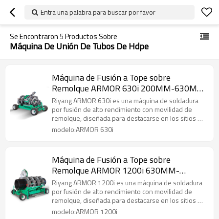
Entra una palabra para buscar por favor
Se Encontraron
5
Productos Sobre
Máquina De Unión De Tubos De Hdpe
Máquina de Fusión a Tope sobre
Remolque ARMOR 630i 200MM-630MM
(8" IPS - 24" IPS)
Riyang ARMOR 630i es una máquina de soldadura
por fusión de alto rendimiento con movilidad de
remolque, diseñada para destacarse en los sitios de
construcción.
modelo:ARMOR 630i
Máquina de Fusión a Tope sobre
Remolque ARMOR 1200i 630MM-
1200MM (24" IPS - 48" IPS)
Riyang ARMOR 1200i es una máquina de soldadura
por fusión de alto rendimiento con movilidad de
remolque, diseñada para destacarse en los sitios de
construcción.
modelo:ARMOR 1200i