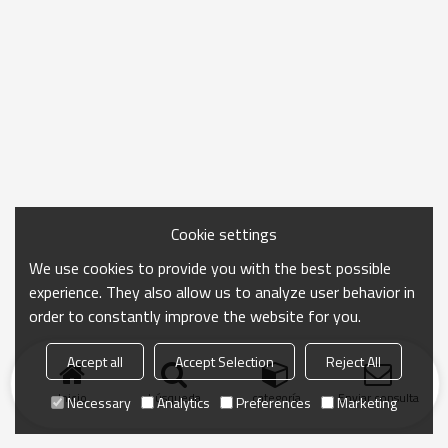
Cookie settings
We use cookies to provide you with the best possible
experience. They also allow us to analyze user behavior in
order to constantly improve the website for you.
Accept all
Accept Selection
Reject All
Inicio
búsqueda
categoría
Enviar consulta
Necessary
Analytics
Preferences
Marketing