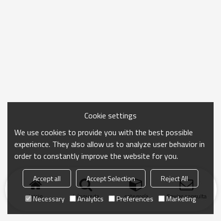
Cookie settings
We use cookies to provide you with the best possible
experience. They also allow us to analyze user behavior in
order to constantly improve the website for you.
Accept all
Accept Selection
Reject All
Inicio
búsqueda
categoría
Enviar consulta
Necessary
Analytics
Preferences
Marketing