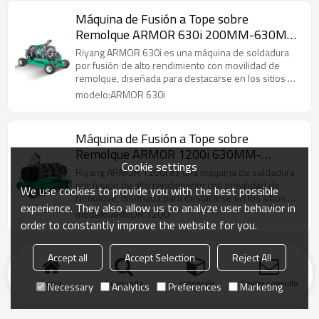
Máquina de Fusión a Tope sobre
Remolque ARMOR 630i 200MM-630MM
(8" IPS - 24" IPS)
Riyang ARMOR 630i es una máquina de soldadura
por fusión de alto rendimiento con movilidad de
remolque, diseñada para destacarse en los sitios de
construcción.
modelo:ARMOR 630i
Máquina de Fusión a Tope sobre
Remolque ARMOR 1200i 630MM-
Cookie settings
1200MM (24" IPS - 48" IPS)
Riyang ARMOR 1200i es una máquina de soldadura
por fusión de alto rendimiento con movilidad de
We use cookies to provide you with the best possible
remolque, diseñada para destacarse en los sitios de
experience. They also allow us to analyze user behavior in
construcción.
modelo:ARMOR 1200i
order to constantly improve the website for you.
Accept all
Accept Selection
Reject All
Inicio
búsqueda
categoría
Enviar consulta
Necessary
Analytics
Preferences
Marketing