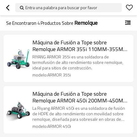
Entra una palabra para buscar por favor
Remolque
Se Encontraron
4
Productos Sobre
Máquina de Fusión a Tope sobre
Remolque ARMOR 355i 110MM-355MM
(4" IPS - 14" IPS)
RIYANG ARMOR 355i es una soldadora de
termofusión de alto rendimiento sobre remolque,
ideal para sitios de construcción.
modelo:ARMOR 355i
Máquina de Fusión a Tope sobre
Remolque ARMOR 450i 200MM-450MM
(6" IPS - 18" IPS)
La Riyang ARMOR 450i es una soldadora de fusión
de HDPE de alto rendimiento con movilidad sobre
remolque, diseñada para sobresalir en obras de
construcción.
modelo:ARMOR 450i