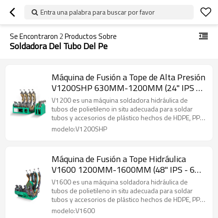
Entra una palabra para buscar por favor
Se Encontraron
2
Productos Sobre
Soldadora Del Tubo Del Pe
Máquina de Fusión a Tope de Alta Presión
V1200SHP 630MM-1200MM (24" IPS -
48" IPS)
V1200 es una máquina soldadora hidráulica de
tubos de polietileno in situ adecuada para soldar
tubos y accesorios de plástico hechos de HDPE, PP y
PVDF.
modelo:V1200SHP
Máquina de Fusión a Tope Hidráulica
V1600 1200MM-1600MM (48" IPS - 63"
IPS)
V1600 es una máquina soldadora hidráulica de
tubos de polietileno in situ adecuada para soldar
tubos y accesorios de plástico hechos de HDPE, PP y
PVDF.
modelo:V1600