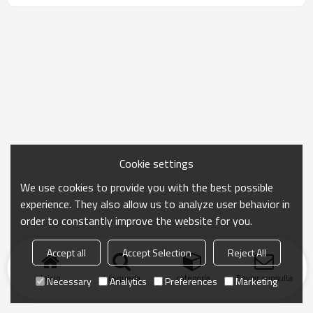
Cookie settings
We use cookies to provide you with the best possible
experience. They also allow us to analyze user behavior in
order to constantly improve the website for you.
Accept all
Accept Selection
Reject All
Inicio
búsqueda
categoría
Enviar consulta
Necessary
Analytics
Preferences
Marketing