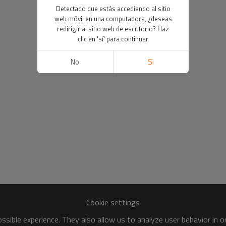
Detectado que estás accediendo al sitio
web móvil en una computadora, ¿deseas
redirigir al sitio web de escritorio? Haz
clic en 'sí' para continuar
No
Si
Cookie settings
sible experience. They also allow us to analyze user behavior in 