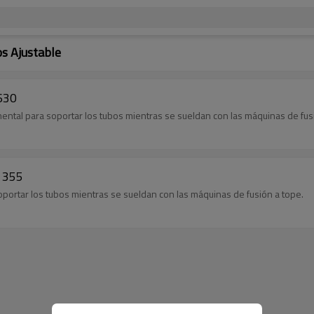
os Ajustable
630
ntal para soportar los tubos mientras se sueldan con las máquinas de fus
N 355
portar los tubos mientras se sueldan con las máquinas de fusión a tope.