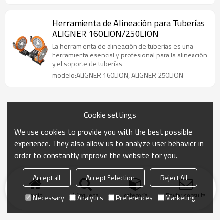
Herramienta de Alineación para Tuberías
ALIGNER 160LION/250LION
La herramienta de alineación de tuberías es una
herramienta esencial y profesional para la alineación
y el soporte de tuberías
modelo:ALIGNER 160LION, ALIGNER 250LION
Cookie settings
We use cookies to provide you with the best possible
experience. They also allow us to analyze user behavior in
order to constantly improve the website for you.
Accept all
Accept Selection
Reject All
Inicio
búsqueda
categoría
Enviar consulta
Necessary
Analytics
Preferences
Marketing