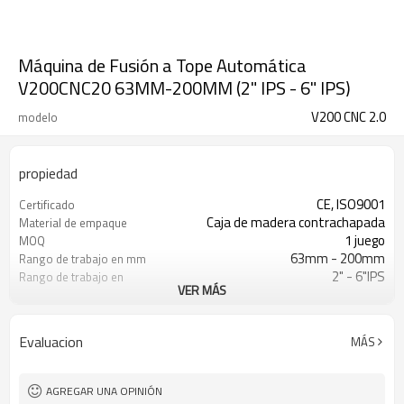
Máquina de Fusión a Tope Automática
V200CNC20 63MM-200MM (2" IPS - 6" IPS)
V200 CNC 2.0
modelo
propiedad
CE, ISO9001
Certificado
Caja de madera contrachapada
Material de empaque
1 juego
MOQ
63mm - 200mm
Rango de trabajo en mm
2" - 6"IPS
Rango de trabajo en
VER MÁS
pulgadas
0 - 80Bar
Rango de presión de
trabajo
Evaluacion
MÁS
ISO21307, DVS2207 etc
Norma de soldadura de
HDPE aplicada
Automática
Tipo de operación
AGREGAR UNA OPINIÓN