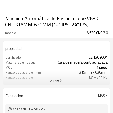
Máquina Automática de Fusión a Tope V630
CNC 315MM-630MM (12" IPS -24" IPS)
V630 CNC 2.0
modelo
propiedad
CE, ISO9001
Certificado
Caja de madera contrachapada
Material de empaque
1 juego
MOQ
315mm - 630mm
Rango de trabajo en mm
12" - 24" IPS
Rango de trabajo en
VER MÁS
pulgadas
0 -120Bar
Rango de presión de
trabajo
Evaluacion
MÁS
ISO21307, DVS2207 etc
Estándar de soldadura de
HDPE aplicado
Automática
Tipo de operación
AGREGAR UNA OPINIÓN