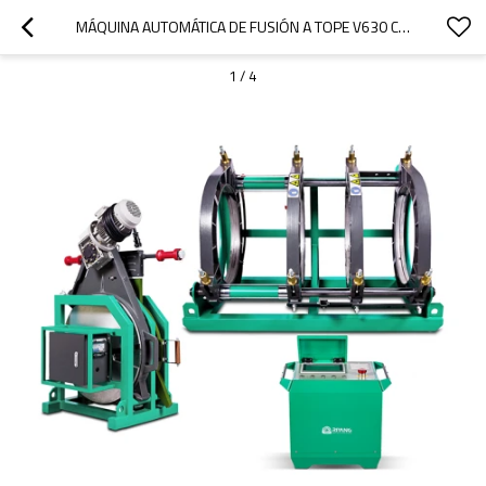
MÁQUINA AUTOMÁTICA DE FUSIÓN A TOPE V630 CNC 315MM-630MM (12" IPS -24" IPS)
1
/
4