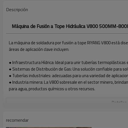
Descripción
Máquina de Fusión a Tope Hidráulica V800 500MM-800M
La máquina de soldadura por fusión a tope
RIYANG
V800 está dise
áreas de aplicación clave incluyen:
● Infraestructura Hídrica: Ideal para unir tuberías termoplástica
● Sistemas de Distribución de Gas: Una solución confiable para sol
● Tuberías industriales: adecuadas para una variedad de aplicacio
● Industria minera: La V800 sobresale en el sector minero, brinda
para agua, productos químicos u otros recursos.
Detalles
RANGO DE SOLDADURA DE
(400)500MM - 800MM
recomendar