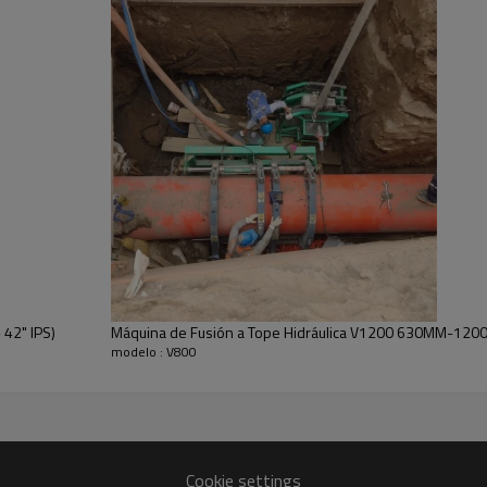
RANGO DE TEMPERATURA
MÁX. 320℃
2200*1420*1440 MM
1350*950*1500 MM
DIMENSIÓN DE EMBALAJE
800*350*400 MM
PESO BRUTO
1290 KG
Marco básico
42" IPS)
Máquina de Fusión a Tope Hidráulica V1200 630MM-1200M
● La estructura compacta y robus
modelo : V800
manipular tuberías gruesas con
● Los componentes hidráulicos cl
principalmente de Alemania, Itali
Cookie settings