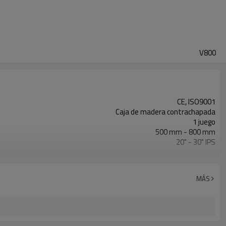
V800
CE, ISO9001
Caja de madera contrachapada
1 juego
500 mm - 800 mm
20" - 30" IPS
0 - 120Bar
ISO21307, DVS2207/1, ASTM F2620 etc.
MÁS