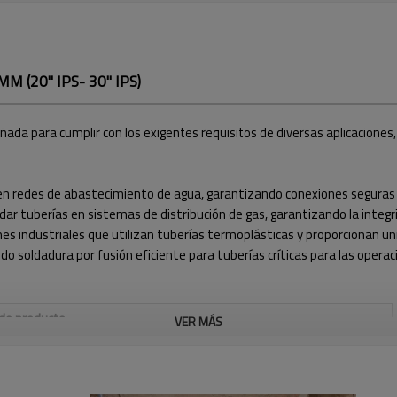
M (20" IPS- 30" IPS)
ñada para cumplir con los exigentes requisitos de diversas aplicaciones,
s en redes de abastecimiento de agua, garantizando conexiones seguras 
dar tuberías en sistemas de distribución de gas, garantizando la integr
nes industriales que utilizan tuberías termoplásticas y proporcionan un
ndo soldadura por fusión eficiente para tuberías críticas para las ope
 de producto
VER MÁS
RANGO DE SOLDADURA
20" - 30" IPS
(PULGADAS)