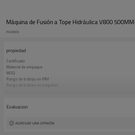
Máquina de Fusión a Tope Hidráulica V800 500MM
modelo
propiedad
Certificado
Material de empaque
MOQ
Rango de trabajo en MM
Rango de trabajo en pulgadas
Rango de presión de trabajo
Norma de soldadura de HDPE aplicada
Evaluacion
AGREGAR UNA OPINIÓN