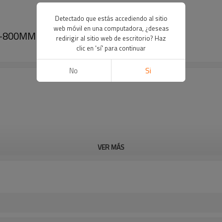
Detectado que estás accediendo al sitio
web móvil en una computadora, ¿deseas
-800MM (20" IPS- 30" IPS)
redirigir al sitio web de escritorio? Haz
clic en 'sí' para continuar
No
Si
VER MÁS