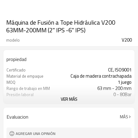
Máquina de Fusión a Tope Hidráulica V200
63MM-200MM (2" IPS -6" IPS)
V200
modelo
propiedad
CE, ISO9001
Certificado
Caja de madera contrachapada
Material de empaque
1 juego
MOQ
63 mm - 200 mm
Rango de trabajo en MM
0 - 80Bar
Presión laboral
VER MÁS
ISO21307, DVS2207/1, ASTM F2620
Norma de soldadura de
etc.
HDPE aplicada
Evaluacion
MÁS
AGREGAR UNA OPINIÓN