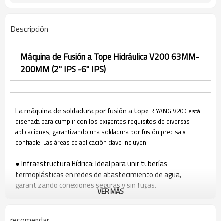
Descripción
Máquina de Fusión a Tope Hidráulica V200 63MM-
200MM (2" IPS -6" IPS)
La máquina de soldadura por fusión a tope
RIYANG
V200 está
diseñada para cumplir con los exigentes requisitos de diversas
aplicaciones, garantizando una soldadura por fusión precisa y
confiable. Las áreas de aplicación clave incluyen:
● Infraestructura Hídrica: Ideal para unir tuberías
termoplásticas en redes de abastecimiento de agua,
garantizando conexiones seguras y sin fugas.
VER MÁS
● Sistemas de Distribución de Gas: Una solución confiable
para soldar tuberías en sistemas de distribución de gas,
garantizando la integridad de la infraestructura de gas.
recomendar