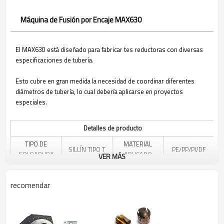
Máquina de Fusión por Encaje MAX630
El MAX630 está diseñado para fabricar tes reductoras con diversas
especificaciones de tubería.
Esto cubre en gran medida la necesidad de coordinar diferentes
diámetros de tubería, lo cual debería aplicarse en proyectos
especiales.
Detalles de producto
TIPO DE
MATERIAL
SILLÍN TIPO T
PE/PP/PVDF
SOLDADURA
APLICADO
VER MÁS
TEMPERATURA
CA 380 V, 50/60
AMBIENTE
-10℃~ 45℃
VOLTAJE
recomendar
HZ
APLICABLE
Tabla de configuración estándar de MAX630 (Unidad: mm)