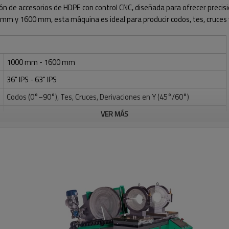
n de accesorios de HDPE con control CNC, diseñada para ofrecer precisió
 mm y 1600 mm, esta máquina es ideal para producir codos, tes, cruces 
1000 mm - 1600 mm
36" IPS - 63" IPS
Codos (0°–90°), Tes, Cruces, Derivaciones en Y (45°/60°)
HDPE, PP, PVDF
VER MÁS
Manual o Automático
380 V, 50 Hz
120 KW