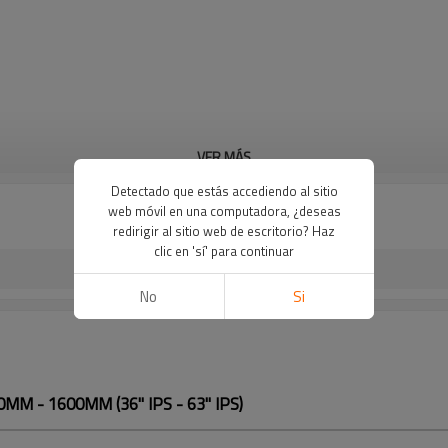
VER MÁS
Detectado que estás accediendo al sitio
web móvil en una computadora, ¿deseas
redirigir al sitio web de escritorio? Haz
clic en 'sí' para continuar
No
Si
0MM - 1600MM (36" IPS - 63" IPS)