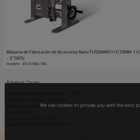
Máquina de Fabricación de Accesorios Nano FUSENANO110 20MM-11
- 3" DIPS)
modelo : ATLA1600 CNC
Palabras Claves
máquina de montaje de tuberías de HDPE
Fabricación, montaje y soldadura
We use cookies to provide you with the best pos
Máquina de fabricación de accesorios de taller
equipo de HDPE
máquina de soldadura a tope
Máquina de fabricación de accesorios