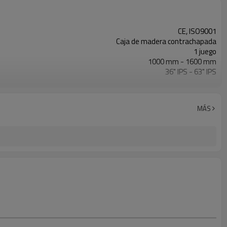
CE, ISO9001
Caja de madera contrachapada
1 juego
1000 mm - 1600 mm
36" IPS - 63" IPS
Curva, T, Cruz y Y
HDPE, PP, PVDF, etc.
ISO21307, DVS2207, ASTM F2620, etc.
MÁS