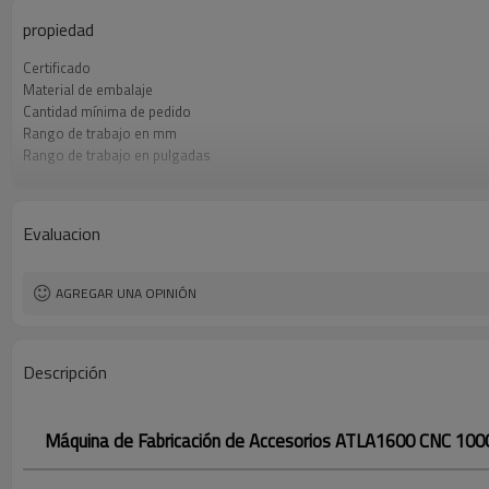
propiedad
Certificado
Material de embalaje
Cantidad mínima de pedido
Rango de trabajo en mm
Rango de trabajo en pulgadas
Tipo de accesorio fabricado
Materiales soldables
Norma de soldadura por fusión aplicada
Evaluacion
AGREGAR UNA OPINIÓN
Descripción
Máquina de Fabricación de Accesorios ATLA1600 CNC 100