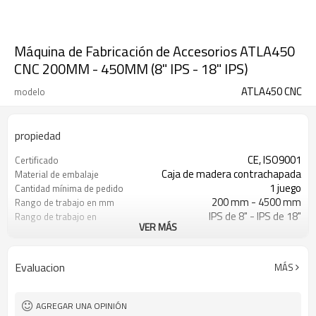
Máquina de Fabricación de Accesorios ATLA450
CNC 200MM - 450MM (8" IPS - 18" IPS)
ATLA450 CNC
modelo
propiedad
CE, ISO9001
Certificado
Caja de madera contrachapada
Material de embalaje
1 juego
Cantidad mínima de pedido
200 mm - 4500 mm
Rango de trabajo en mm
IPS de 8" - IPS de 18"
Rango de trabajo en
VER MÁS
pulgadas
Curva, T, Cruz y Y
Tipo de accesorio
fabricado
Evaluacion
MÁS
HDPE, PP, PVDF, etc.
Materiales soldables
ISO21307, DVS2207, ASTM F2620,
Norma de soldadura por
etc.
fusión aplicada
AGREGAR UNA OPINIÓN