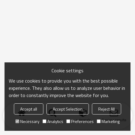
Cookie settings
We use cookies to provide you with the best possible
experience. They also allow us to analyze user behavior in
order to constantly improve the website for you.
Accept all
Accept Selection
Reject All
Inicio
búsqueda
categoría
Enviar consulta
Necessary
Analytics
Preferences
Marketing