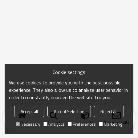
Cookie settings
We use cookies to provide you with the best possible
experience. They also allow us to analyze user behavior in
order to constantly improve the website for you.
Accept all
Accept Selection
Reject All
Inicio
búsqueda
categoría
Enviar consulta
Necessary
Analytics
Preferences
Marketing