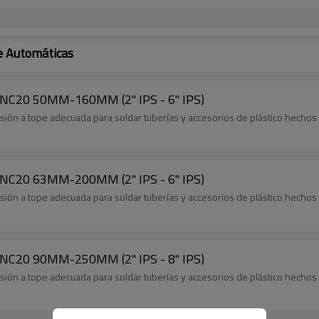
e Automáticas
CNC20 50MM-160MM (2" IPS - 6" IPS)
ión a tope adecuada para soldar tuberías y accesorios de plástico hechos
CNC20 63MM-200MM (2" IPS - 6" IPS)
ión a tope adecuada para soldar tuberías y accesorios de plástico hechos
CNC20 90MM-250MM (2" IPS - 8" IPS)
ión a tope adecuada para soldar tuberías y accesorios de plástico hechos