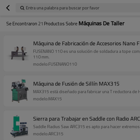
Entra una palabra para buscar por favor
Máquinas De Taller
Se Encontraron
21
Productos Sobre
Máquina de Fabricación de Accesorios Na
FUSENANO 110 es una solución de soldadura a tope compac
110 mm.
modelo:FUSENANO110
Máquina de Fusión de Sillín MAX315
MAX315 está diseñado para fabricar una T reductora de H
modelo:MAX15
Sierra para Trabajar en Saddle con Radio AR
Saddle Radius Saw ARC315 es apto para hacer extremos de
modelo:ARC315