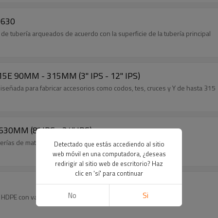
C630
 tubería arqueados de acuerdo con la superficie de la tubería principal
315E 90MM - 315MM (3" IPS - 12" IPS)
iseñada para fabricar accesorios como codos, tes, cruces y Y de hasta 315
Sierra de Cinta para Tubos TPS630 200MM-630MM (8" IPS - 24" IPS)
uberías de material termoplástico de 200 mm
Detectado que estás accediendo al sitio
web móvil en una computadora, ¿deseas
redirigir al sitio web de escritorio? Haz
clic en 'sí' para continuar
No
Si
HDPE con varias especificaciones de tubería.