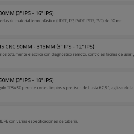
Sierra de Cinta para Tubos TPS400 90MM-400MM (3" IPS - 16" IPS)
uberías de material termoplástico (HDPE, PP, PVDF, PPR, PVC) de 90 mm
315 CNC 90MM - 315MM (3" IPS - 12" IPS)
os totalmente eléctrica con diagnóstico remoto, controles fáciles de usar
Sierra de Cinta para Tubos TPS450 90MM-450MM (3" IPS - 18" IPS)
ngulo TPS450 permite cortes limpios y precisos de hasta 67,5°, agilizando la
DPE con varias especificaciones de tubería.