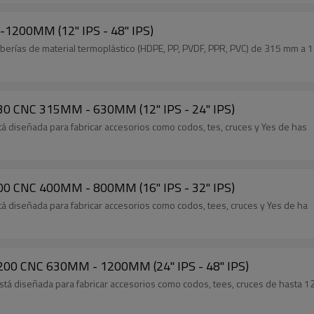
-1200MM (12" IPS - 48" IPS)
 tuberías de material termoplástico (HDPE, PP, PVDF, PPR, PVC) de 315 mm a
630 CNC 315MM - 630MM (12" IPS - 24" IPS)
á diseñada para fabricar accesorios como codos, tes, cruces y Yes de has
Máquina de Fabricación de Accesorios ATLA800 CNC 400MM - 800MM (16" IPS - 32" IPS)
á diseñada para fabricar accesorios como codos, tees, cruces y Yes de ha
1200 CNC 630MM - 1200MM (24" IPS - 48" IPS)
stá diseñada para fabricar accesorios como codos, tees, cruces de hasta 