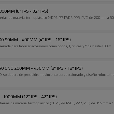
Sierra de Cinta para Tubos TPS800 200MM-800MM (8" IPS - 32" IPS)
tuberías de material termoplástico (HDPE, PP, PVDF, PPR, PVC) de 200 mm a 
400 90MM - 400MM (4" IPS - 16" IPS)
señada para fabricar accesorios como codos, T, cruces y Y de hasta 400 m
450 CNC 200MM - 450MM (8" IPS - 18" IPS)
50: soldadura de precisión, movimiento servoaccionado y diseño robusto hec
-1000MM (12" IPS - 42" IPS)
 tuberías de material termoplástico (HDPE, PP, PVDF, PPR, PVC) de 315 mm a