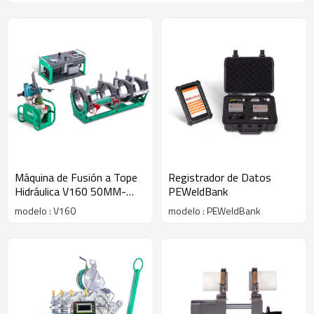
Máquina de Fusión a Tope
Registrador de Datos
Hidráulica V160 50MM-
PEWeldBank
160MM (2" IPS -6" IPS)
modelo : V160
modelo : PEWeldBank