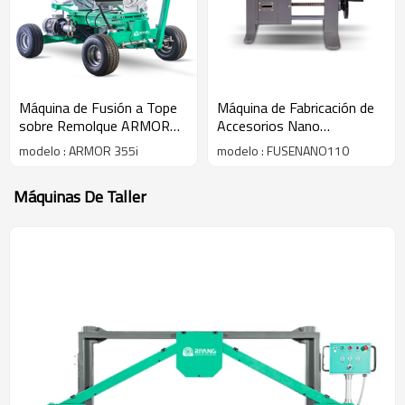
Máquina de Fusión a Tope
Máquina de Fabricación de
sobre Remolque ARMOR
Accesorios Nano
355i 110MM-355MM (4"
FUSENANO110 20MM-
modelo : ARMOR 355i
modelo : FUSENANO110
IPS - 14" IPS)
110MM (1/2" IPS - 3"
DIPS)
Máquinas De Taller