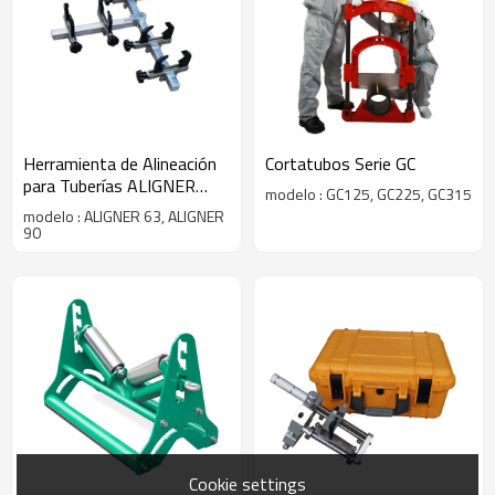
Herramienta de Alineación
Cortatubos Serie GC
para Tuberías ALIGNER
modelo : GC125, GC225, GC315
63&90
modelo : ALIGNER 63, ALIGNER
90
Cookie settings